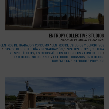
ENTROPY COLLECTIVE STUDIOS
Bolaños de Calatrava. Ciudad Real
CENTROS DE TRABAJO Y CONSUMO
/
CENTROS DE ESTUDIOS Y DEPORTIVOS
/
ESPACIO DE HOSTELERÍA Y RESTAURACIÓN
/
ESPACIOS DE OCIO, CULTURA
Y ESPECTÁCULOS
/
ESPACIOS MÉDICOS, RELIGIOSOS Y FUNERARIOS
/
EXTERIORES NO URBANOS
/
EXTERIORES URBANOS
/
INTERIORES
DOMÉSTICOS
/
INTERIORES PRIVADOS