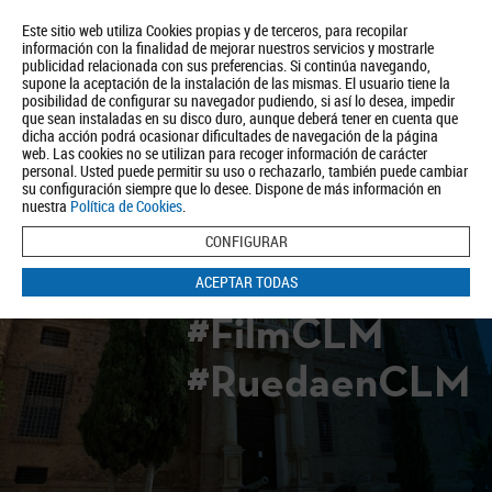
Este sitio web utiliza Cookies propias y de terceros, para recopilar
información con la finalidad de mejorar nuestros servicios y mostrarle
publicidad relacionada con sus preferencias. Si continúa navegando,
supone la aceptación de la instalación de las mismas. El usuario tiene la
posibilidad de configurar su navegador pudiendo, si así lo desea, impedir
que sean instaladas en su disco duro, aunque deberá tener en cuenta que
dicha acción podrá ocasionar dificultades de navegación de la página
Quiénes somos
Turismo
Política de Privacidad
Aviso Legal
web. Las cookies no se utilizan para recoger información de carácter
Política de Cookies
personal. Usted puede permitir su uso o rechazarlo, también puede cambiar
su configuración siempre que lo desee. Dispone de más información en
BUSCAR
nuestra
Política de Cookies
.
CONFIGURAR
ACEPTAR TODAS
#FilmCLM
#RuedaenCLM