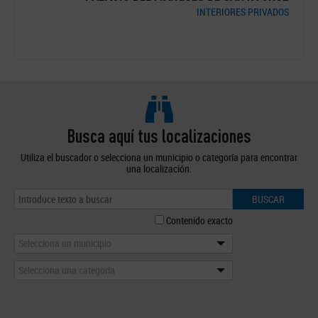
MORA
INTERIORES PRIVADOS
BANOS
VADOS
Busca aquí tus localizaciones
Utiliza el buscador o selecciona un municipio o categoría para encontrar
una localización.
BUSCAR
Contenido exacto
Selecciona un municipio
Selecciona una categoría