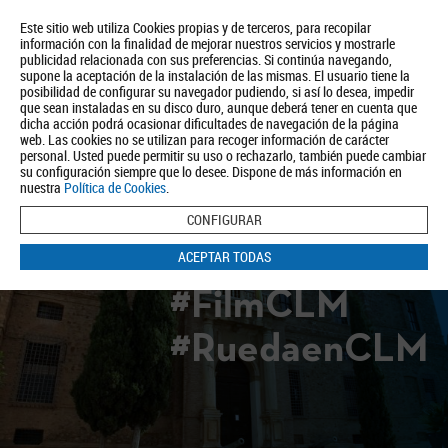
Este sitio web utiliza Cookies propias y de terceros, para recopilar
información con la finalidad de mejorar nuestros servicios y mostrarle
publicidad relacionada con sus preferencias. Si continúa navegando,
supone la aceptación de la instalación de las mismas. El usuario tiene la
posibilidad de configurar su navegador pudiendo, si así lo desea, impedir
que sean instaladas en su disco duro, aunque deberá tener en cuenta que
dicha acción podrá ocasionar dificultades de navegación de la página
Quiénes somos
Turismo
Política de Privacidad
Aviso Legal
web. Las cookies no se utilizan para recoger información de carácter
Política de Cookies
personal. Usted puede permitir su uso o rechazarlo, también puede cambiar
su configuración siempre que lo desee. Dispone de más información en
BUSCAR
nuestra
Política de Cookies
.
CONFIGURAR
ACEPTAR TODAS
#FilmCLM
#RuedaenCLM