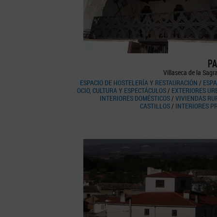
PA
Villaseca de la Sagr
ESPACIO DE HOSTELERÍA Y RESTAURACIÓN
/
ESPA
OCIO, CULTURA Y ESPECTÁCULOS
/
EXTERIORES UR
INTERIORES DOMÉSTICOS
/
VIVIENDAS RU
CASTILLOS
/
INTERIORES P