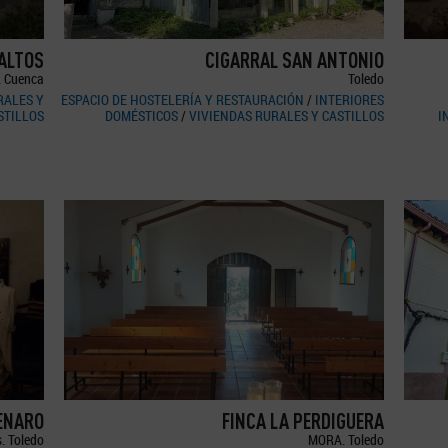
 ALTOS
CIGARRAL SAN ANTONIO
. Cuenca
Toledo
RALES Y
ESPACIO DE HOSTELERÍA Y RESTAURACIÓN
/
INTERIORES
STILLOS
DOMÉSTICOS
/
VIVIENDAS RURALES Y CASTILLOS
I
GENARO
FINCA LA PERDIGUERA
. Toledo
MORA. Toledo