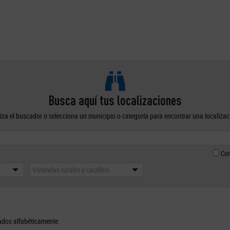
Busca aquí tus localizaciones
liza el buscador o selecciona un municipio o categoría para encontrar una localizac
Con
Viviendas rurales y castillos
ados alfabéticamente.