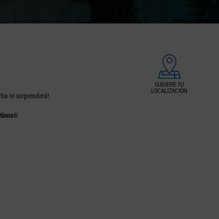
SUGIERE TU
LOCALIZACIÓN
cha te sorprenderá!
ations®