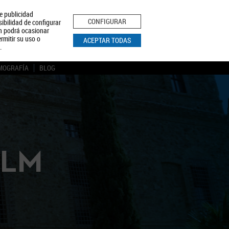
le publicidad
ica de Privacidad
Aviso Legal
Política de Cookies
CONFIGURAR
sibilidad de configurar
ón podrá ocasionar
BUSCAR
rmitir su uso o
ACEPTAR TODAS
.
MOGRAFÍA
BLOG
CLM