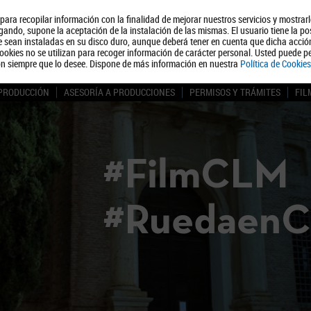
, para recopilar información con la finalidad de mejorar nuestros servicios y mostrar
Quiénes somos
Turismo
Polít
ando, supone la aceptación de la instalación de las mismas. El usuario tiene la po
ue sean instaladas en su disco duro, aunque deberá tener en cuenta que dicha acci
ookies no se utilizan para recoger información de carácter personal. Usted puede pe
ón siempre que lo desee. Dispone de más información en nuestra
Política de Cookies
 PRODUCCIÓN
ASESORÍA A PRODUCCIONES
PERMISOS Y TRÁMITES
FIL
#FilmCLM
#Ruedaen