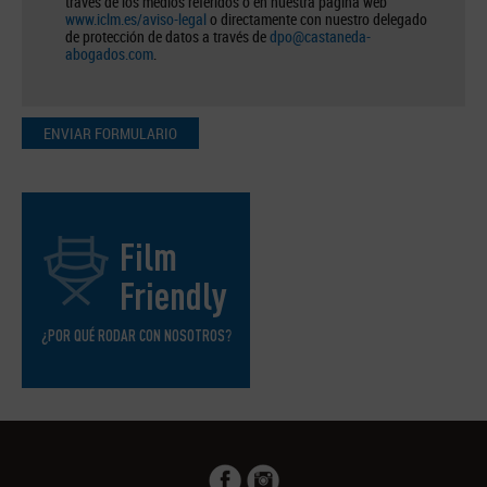
través de los medios referidos o en nuestra página web
www.iclm.es/aviso-legal
o directamente con nuestro delegado
de protección de datos a través de
dpo@castaneda-
abogados.com
.
ENVIAR FORMULARIO
Film
Friendly
¿POR QUÉ RODAR CON NOSOTROS?