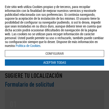
Este sitio web utiliza Cookies propias y de terceros, para recopilar
información con la finalidad de mejorar nuestros servicios y mostrarle
publicidad relacionada con sus preferencias. Si continúa navegando,
supone la aceptación de la instalación de las mismas. El usuario tiene la
posibilidad de configurar su navegador pudiendo, si así lo desea, impedir
que sean instaladas en su disco duro, aunque deberá tener en cuenta que
dicha acción podrá ocasionar dificultades de navegación de la página
Quiénes somos
Turismo
Política de Privacidad
Aviso Legal
web. Las cookies no se utilizan para recoger información de carácter
Política de Cookies
personal. Usted puede permitir su uso o rechazarlo, también puede cambiar
su configuración siempre que lo desee. Dispone de más información en
BUSCAR
nuestra
Política de Cookies
.
CONFIGURAR
ACEPTAR TODAS
Inicio
/
Sugiere tu Localización
SUGIERE TU LOCALIZACIÓN
Formulario de solicitud
01