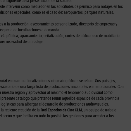
 día siguiente de la presentación de la solcitud.
 intervenir como mediador en las solicitudes de permiso para rodajes en los
iciones especiales, como es el caso de: aeropuertos, parques naturales,
os a la producción, asesoramiento personalizado, directorio de empresas y
 búsqueda de localizaciones a demanda.
 vía pública, aparcamiento, señalización, cortes de tráfico, uso de mobiliario
uier necesidad de un rodaje.
ncial
en cuanto a localizaciones cinematográficas se refiere. Sus paisajes,
 escenario de una larga lista de producciones nacionales e internacionales. Con
s a nuestra región y aprovechar al máximo el fenómeno audiovisual como
l presente catálogo que pretende reunir aquellos espacios de cada provincia
logísticas para albergar el desarrollo de producciones audiovisuales.
 la reciente creación de la
Red Espacios de Cine CLM,
un equipo de trabajo
 sector y que facilita en todo lo posible las gestiones para acceder a los