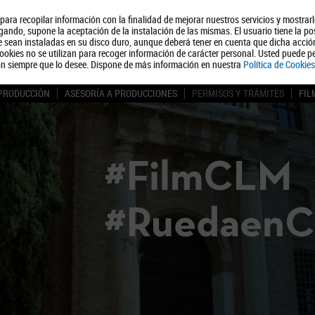
, para recopilar información con la finalidad de mejorar nuestros servicios y mostrar
Quiénes somos
Turismo
Polít
ando, supone la aceptación de la instalación de las mismas. El usuario tiene la po
ue sean instaladas en su disco duro, aunque deberá tener en cuenta que dicha acci
ookies no se utilizan para recoger información de carácter personal. Usted puede pe
ón siempre que lo desee. Dispone de más información en nuestra
Política de Cookies
 PRODUCCIÓN
ASESORÍA A PRODUCCIONES
PERMISOS Y TRÁMITES
FIL
#FilmCLM
#Ruedaen