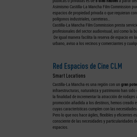
públicas o privadas es de
5 días hábiles
a partir del
Asimismo Castilla-La Mancha Film Commission puede
espacios de propiedad privada o que requieran cond
polígonos industriales, carreteras…
Castilla-La Mancha Film Commission presta servici
profesionales del sector audiovisual, así como la
De igual manera facilita la reserva de espacio en la
urbano, aviso a los vecinos y comerciantes y cualq
Red Espacios de Cine CLM
Smart Locations
Castilla-La Mancha es una región con un
gran pote
infraestructuras, naturaleza y patrimonio han sido
la finalidad de incrementar la atracción de rodaje
promoción añadida a los destinos, hemos creado e
cuyas características cumplen con las necesidades 
Pero lo que nos hace ágiles, flexibles y eficientes es
consciente de las necesidades y particularidades del
espacios.