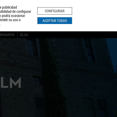
le publicidad
ica de Privacidad
Aviso Legal
Política de Cookies
CONFIGURAR
sibilidad de configurar
ón podrá ocasionar
BUSCAR
rmitir su uso o
ACEPTAR TODAS
.
MOGRAFÍA
BLOG
CLM