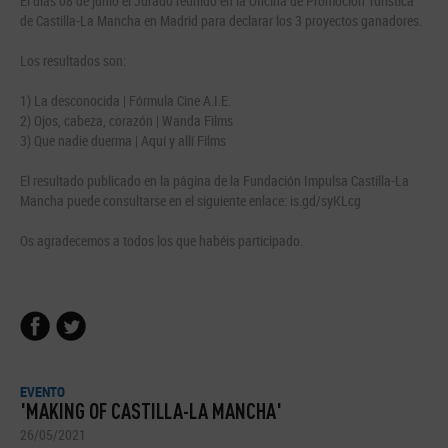
El días 08 de junio el Jurado reunido en la Oficina de Promoción Turística
de Castilla-La Mancha en Madrid para declarar los 3 proyectos ganadores.
Los resultados son:
1) La desconocida | Fórmula Cine A.I.E.
2) Ojos, cabeza, corazón | Wanda Films
3) Que nadie duerma | Aquí y allí Films
El resultado publicado en la página de la Fundación Impulsa Castilla-La
Mancha puede consultarse en el siguiente enlace: is.gd/syKLcg
Os agradecemos a todos los que habéis participado.
EVENTO
'MAKING OF CASTILLA-LA MANCHA'
26/05/2021