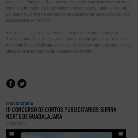
dan cita en Pamplona, Navarra a donde acuden representaciones de otras
comunidades autónomas nacionales como Andalucía, Canarias, Madrid,
La Rioja y Navarra para ofrecer a los productores sus respectivos recursos,
localizaciones e incentivos.
Este año los dos países
en foco
son por parte de Europa, Italia y de
América Latina, Chile ante los cuales giran distintas ponencias, reuniones
de trabajo y se pretende aproximar los dos destinos para fomentar posibles
sinergias en la producción de contenidos de ficción.
CONVOCATORIA
III CONCURSO DE CORTOS PUBLICITARIOS SIERRA
NORTE DE GUADALAJARA
12/06/2019