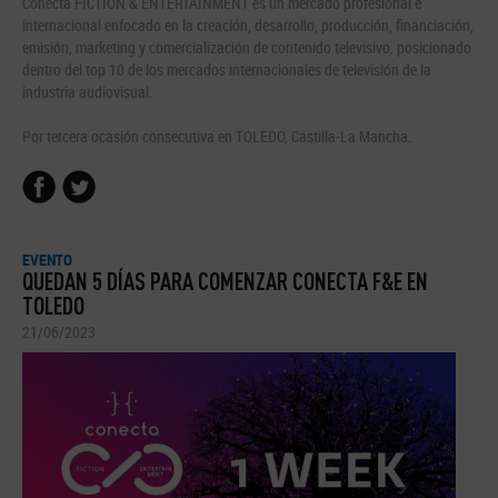
Conecta FICTION & ENTERTAINMENT es un mercado profesional e
internacional enfocado en la creación, desarrollo, producción, financiación,
emisión, marketing y comercialización de contenido televisivo, posicionado
dentro del top 10 de los mercados internacionales de televisión de la
industria audiovisual.
Por tercera ocasión consecutiva en TOLEDO, Castilla-La Mancha.
EVENTO
QUEDAN 5 DÍAS PARA COMENZAR CONECTA F&E EN
TOLEDO
21/06/2023