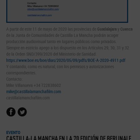
A partir de este 11 de mayo de 2020 las provincias de
Guadalajara
y
Cuenca
de la Junta de Comunidades de Castilla La Mancha podrán acoger
producción audiovisual tanto en lugares públicos como privados.
Siempre en estricto apego a los dispuesto en los Artículos 29, 30, 31 y 32
de la Orden SND/399/2020 del Ministerio de Sanidad.
https://www.boe.es/boe/dias/2020/05/09/pdfs/BOE-A-2020-4911.pdf
Y contando, como es natural, con los permisos y autorizaciones
correspondientes.
Contacto:
Mike Villanueva +34 722838602
mike@castillalamanchafilm.com
castillalamanchafilm.com
EVENTO
CASTILLA-LA MANCHA EN LA 70 EDICIÓN DE BERLINALE