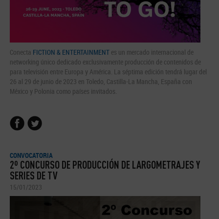
Conecta
FICTION & ENTERTAINMENT
es un mercado internacional de
networking único dedicado exclusivamente producción de contenidos de
para televisión entre Europa y América. La séptima edición tendrá lugar del
26 al 29 de junio de 2023 en Toledo, Castilla-La Mancha, España con
México y Polonia como países invitados.
CONVOCATORIA
2º CONCURSO DE PRODUCCIÓN DE LARGOMETRAJES Y
SERIES DE TV
15/01/2023