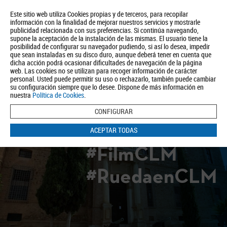
Este sitio web utiliza Cookies propias y de terceros, para recopilar
información con la finalidad de mejorar nuestros servicios y mostrarle
publicidad relacionada con sus preferencias. Si continúa navegando,
supone la aceptación de la instalación de las mismas. El usuario tiene la
posibilidad de configurar su navegador pudiendo, si así lo desea, impedir
que sean instaladas en su disco duro, aunque deberá tener en cuenta que
dicha acción podrá ocasionar dificultades de navegación de la página
Quiénes somos
Turismo
Política de Privacidad
Aviso Legal
web. Las cookies no se utilizan para recoger información de carácter
Política de Cookies
personal. Usted puede permitir su uso o rechazarlo, también puede cambiar
su configuración siempre que lo desee. Dispone de más información en
BUSCAR
nuestra
Política de Cookies
.
CONFIGURAR
ACEPTAR TODAS
#FilmCLM
#RuedaenCLM