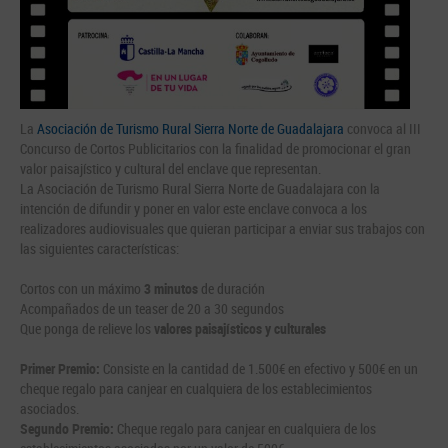
La
Asociación de Turismo Rural Sierra Norte de Guadalajara
convoca al III
Concurso de Cortos Publicitarios con la finalidad de promocionar el gran
valor paisajístico y cultural del enclave que representan.
La Asociación de Turismo Rural Sierra Norte de Guadalajara con la
intención de difundir y poner en valor este enclave convoca a los
realizadores audiovisuales que quieran participar a enviar sus trabajos con
las siguientes características:
Cortos con un máximo
3 minutos
de duración
Acompañados de un teaser de 20 a 30 segundos
Que ponga de relieve los
valores paisajísticos y culturales
Primer Premio:
Consiste en la cantidad de 1.500€ en efectivo y 500€ en un
cheque regalo para canjear en cualquiera de los establecimientos
asociados.
Segundo Premio:
Cheque regalo para canjear en cualquiera de los