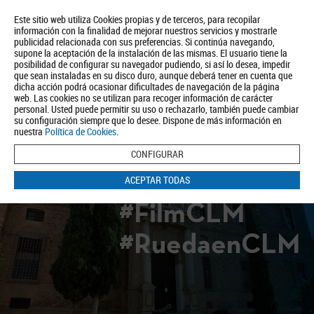
Este sitio web utiliza Cookies propias y de terceros, para recopilar
información con la finalidad de mejorar nuestros servicios y mostrarle
publicidad relacionada con sus preferencias. Si continúa navegando,
supone la aceptación de la instalación de las mismas. El usuario tiene la
posibilidad de configurar su navegador pudiendo, si así lo desea, impedir
que sean instaladas en su disco duro, aunque deberá tener en cuenta que
dicha acción podrá ocasionar dificultades de navegación de la página
Quiénes somos
Turismo
Política de Privacidad
Aviso Legal
web. Las cookies no se utilizan para recoger información de carácter
Política de Cookies
personal. Usted puede permitir su uso o rechazarlo, también puede cambiar
su configuración siempre que lo desee. Dispone de más información en
BUSCAR
nuestra
Política de Cookies
.
CONFIGURAR
ACEPTAR TODAS
#FilmCLM
#RuedaenCLM