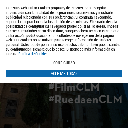
Este sitio web utiliza Cookies propias y de terceros, para recopilar
información con la finalidad de mejorar nuestros servicios y mostrarle
publicidad relacionada con sus preferencias. Si continúa navegando,
supone la aceptación de la instalación de las mismas. El usuario tiene la
posibilidad de configurar su navegador pudiendo, si así lo desea, impedir
que sean instaladas en su disco duro, aunque deberá tener en cuenta que
dicha acción podrá ocasionar dificultades de navegación de la página
Quiénes somos
Turismo
Política de Privacidad
Aviso Legal
web. Las cookies no se utilizan para recoger información de carácter
Política de Cookies
personal. Usted puede permitir su uso o rechazarlo, también puede cambiar
su configuración siempre que lo desee. Dispone de más información en
BUSCAR
nuestra
Política de Cookies
.
CONFIGURAR
ACEPTAR TODAS
#FilmCLM
#RuedaenCLM