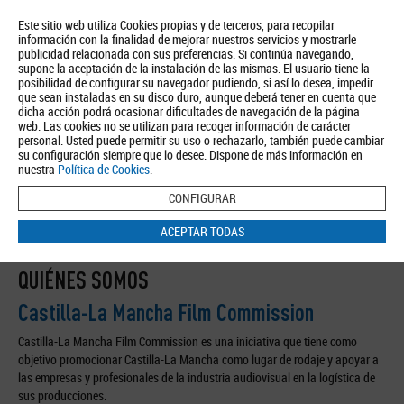
Este sitio web utiliza Cookies propias y de terceros, para recopilar
información con la finalidad de mejorar nuestros servicios y mostrarle
publicidad relacionada con sus preferencias. Si continúa navegando,
supone la aceptación de la instalación de las mismas. El usuario tiene la
posibilidad de configurar su navegador pudiendo, si así lo desea, impedir
que sean instaladas en su disco duro, aunque deberá tener en cuenta que
dicha acción podrá ocasionar dificultades de navegación de la página
Quiénes somos
Turismo
Política de Privacidad
Aviso Legal
web. Las cookies no se utilizan para recoger información de carácter
Política de Cookies
personal. Usted puede permitir su uso o rechazarlo, también puede cambiar
su configuración siempre que lo desee. Dispone de más información en
BUSCAR
nuestra
Política de Cookies
.
CONFIGURAR
ACEPTAR TODAS
Inicio
/ Adicional /
Quiénes somos
QUIÉNES SOMOS
Castilla-La Mancha Film Commission
Castilla-La Mancha Film Commission es una iniciativa que tiene como
objetivo promocionar Castilla-La Mancha como lugar de rodaje y apoyar a
las empresas y profesionales de la industria audiovisual en la logística de
sus producciones.