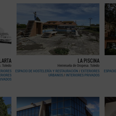
LLARTA
LA PISCINA
. Toledo
Herreruela de Oropesa. Toledo
ERIORES
ESPACIO DE HOSTELERÍA Y RESTAURACIÓN
/
EXTERIORES
ESPACI
ERIORES
URBANOS
/
INTERIORES PRIVADOS
RIVADOS