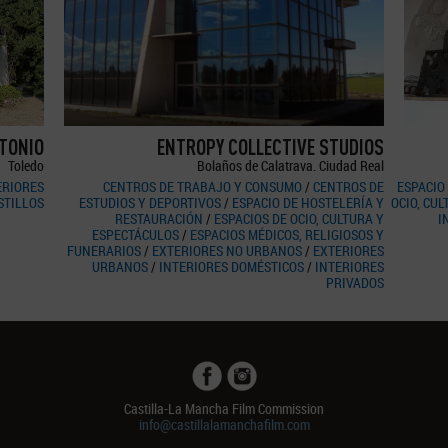
TONIO
ENTROPY COLLECTIVE STUDIOS
Toledo
Bolaños de Calatrava. Ciudad Real
ERIORES
CENTROS DE TRABAJO Y CONSUMO
/
CENTROS DE
ESPACIO
STILLOS
ESTUDIOS Y DEPORTIVOS
/
ESPACIO DE HOSTELERÍA Y
OCIO, CU
RESTAURACIÓN
/
ESPACIOS DE OCIO, CULTURA Y
I
ESPECTÁCULOS
/
ESPACIOS MÉDICOS, RELIGIOSOS Y
FUNERARIOS
/
EXTERIORES NO URBANOS
/
EXTERIORES
URBANOS
/
INTERIORES DOMÉSTICOS
/
INTERIORES
PRIVADOS
Castilla-La Mancha Film Commission
info@castillalamanchafilm.com