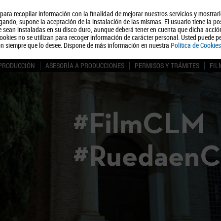
, para recopilar información con la finalidad de mejorar nuestros servicios y mostrar
Quiénes somos
Turismo
Polít
ando, supone la aceptación de la instalación de las mismas. El usuario tiene la po
ue sean instaladas en su disco duro, aunque deberá tener en cuenta que dicha acci
ookies no se utilizan para recoger información de carácter personal. Usted puede pe
ón siempre que lo desee. Dispone de más información en nuestra
Política de Cookies
 PRODUCCIÓN
ASESORÍA A PRODUCCIONES
PERMISOS Y TRÁMITES
FIL
#FilmCLM
#Ruedaen