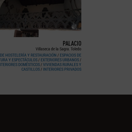
PALACIO
Villaseca de la Sagra. Toledo
 DE HOSTELERÍA Y RESTAURACIÓN
/
ESPACIOS DE
LTURA Y ESPECTÁCULOS
/
EXTERIORES URBANOS
/
NTERIORES DOMÉSTICOS
/
VIVIENDAS RURALES Y
CASTILLOS
/
INTERIORES PRIVADOS