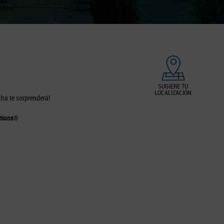
SUGIERE TU
LOCALIZACIÓN
cha te sorprenderá!
ations®