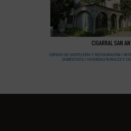
CIGARRAL SAN AN
ESPACIO DE HOSTELERÍA Y RESTAURACIÓN
/
INT
DOMÉSTICOS
/
VIVIENDAS RURALES Y CA