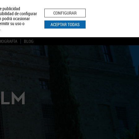
le publicidad
ica de Privacidad
Aviso Legal
Política de Cookies
CONFIGURAR
sibilidad de configurar
ón podrá ocasionar
BUSCAR
rmitir su uso o
ACEPTAR TODAS
.
MOGRAFÍA
BLOG
CLM