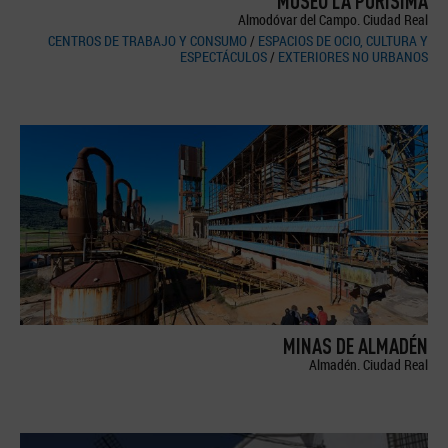
MUSEO LA PURÍSIMA
Almodóvar del Campo. Ciudad Real
CENTROS DE TRABAJO Y CONSUMO
/
ESPACIOS DE OCIO, CULTURA Y
ESPECTÁCULOS
/
EXTERIORES NO URBANOS
MINAS DE ALMADÉN
Almadén. Ciudad Real