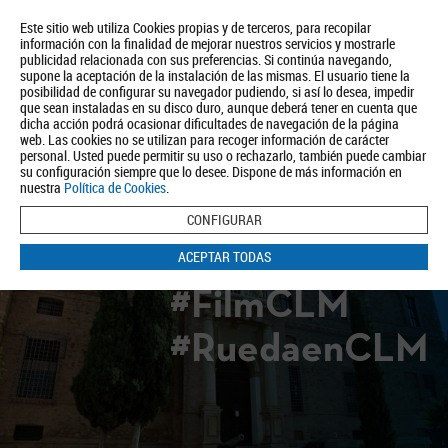
Este sitio web utiliza Cookies propias y de terceros, para recopilar
información con la finalidad de mejorar nuestros servicios y mostrarle
publicidad relacionada con sus preferencias. Si continúa navegando,
supone la aceptación de la instalación de las mismas. El usuario tiene la
posibilidad de configurar su navegador pudiendo, si así lo desea, impedir
que sean instaladas en su disco duro, aunque deberá tener en cuenta que
dicha acción podrá ocasionar dificultades de navegación de la página
Quiénes somos
Turismo
Política de Privacidad
Aviso Legal
web. Las cookies no se utilizan para recoger información de carácter
Política de Cookies
personal. Usted puede permitir su uso o rechazarlo, también puede cambiar
su configuración siempre que lo desee. Dispone de más información en
BUSCAR
nuestra
Política de Cookies
.
CONFIGURAR
ACEPTAR TODAS
#FilmCLM
#RuedaenCLM