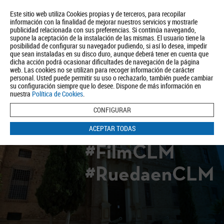
Este sitio web utiliza Cookies propias y de terceros, para recopilar
información con la finalidad de mejorar nuestros servicios y mostrarle
publicidad relacionada con sus preferencias. Si continúa navegando,
supone la aceptación de la instalación de las mismas. El usuario tiene la
posibilidad de configurar su navegador pudiendo, si así lo desea, impedir
que sean instaladas en su disco duro, aunque deberá tener en cuenta que
dicha acción podrá ocasionar dificultades de navegación de la página
Quiénes somos
Turismo
Política de Privacidad
Aviso Legal
web. Las cookies no se utilizan para recoger información de carácter
Política de Cookies
personal. Usted puede permitir su uso o rechazarlo, también puede cambiar
su configuración siempre que lo desee. Dispone de más información en
BUSCAR
nuestra
Política de Cookies
.
CONFIGURAR
ACEPTAR TODAS
#FilmCLM
#RuedaenCLM