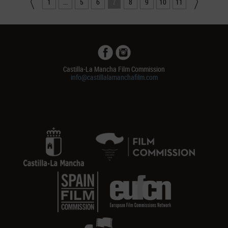
1
...
5
6
7
8
9
10
11
Castilla-La Mancha Film Commission
info@castillalamanchafilm.com