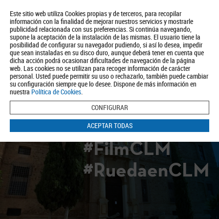
Este sitio web utiliza Cookies propias y de terceros, para recopilar
información con la finalidad de mejorar nuestros servicios y mostrarle
publicidad relacionada con sus preferencias. Si continúa navegando,
supone la aceptación de la instalación de las mismas. El usuario tiene la
posibilidad de configurar su navegador pudiendo, si así lo desea, impedir
que sean instaladas en su disco duro, aunque deberá tener en cuenta que
dicha acción podrá ocasionar dificultades de navegación de la página
Quiénes somos
Turismo
Política de Privacidad
Aviso Legal
web. Las cookies no se utilizan para recoger información de carácter
Política de Cookies
personal. Usted puede permitir su uso o rechazarlo, también puede cambiar
su configuración siempre que lo desee. Dispone de más información en
BUSCAR
nuestra
Política de Cookies
.
CONFIGURAR
ACEPTAR TODAS
#FilmCLM
#RuedaenCLM