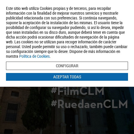
Este sitio web utiliza Cookies propias y de terceros, para recopilar
información con la finalidad de mejorar nuestros servicios y mostrarle
publicidad relacionada con sus preferencias. Si continúa navegando,
supone la aceptación de la instalación de las mismas. El usuario tiene la
posibilidad de configurar su navegador pudiendo, si así lo desea, impedir
que sean instaladas en su disco duro, aunque deberá tener en cuenta que
dicha acción podrá ocasionar dificultades de navegación de la página
Quiénes somos
Turismo
Política de Privacidad
Aviso Legal
web. Las cookies no se utilizan para recoger información de carácter
Política de Cookies
personal. Usted puede permitir su uso o rechazarlo, también puede cambiar
su configuración siempre que lo desee. Dispone de más información en
BUSCAR
nuestra
Política de Cookies
.
CONFIGURAR
ACEPTAR TODAS
#FilmCLM
#RuedaenCLM