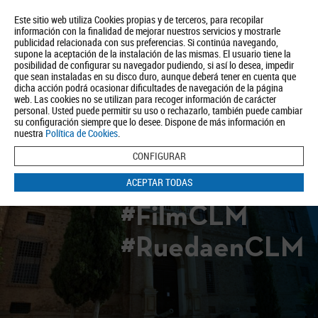
Este sitio web utiliza Cookies propias y de terceros, para recopilar
información con la finalidad de mejorar nuestros servicios y mostrarle
publicidad relacionada con sus preferencias. Si continúa navegando,
supone la aceptación de la instalación de las mismas. El usuario tiene la
posibilidad de configurar su navegador pudiendo, si así lo desea, impedir
que sean instaladas en su disco duro, aunque deberá tener en cuenta que
dicha acción podrá ocasionar dificultades de navegación de la página
Quiénes somos
Turismo
Política de Privacidad
Aviso Legal
web. Las cookies no se utilizan para recoger información de carácter
Política de Cookies
personal. Usted puede permitir su uso o rechazarlo, también puede cambiar
su configuración siempre que lo desee. Dispone de más información en
BUSCAR
nuestra
Política de Cookies
.
CONFIGURAR
ACEPTAR TODAS
#FilmCLM
#RuedaenCLM