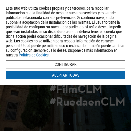
Este sitio web utiliza Cookies propias y de terceros, para recopilar
información con la finalidad de mejorar nuestros servicios y mostrarle
publicidad relacionada con sus preferencias. Si continúa navegando,
supone la aceptación de la instalación de las mismas. El usuario tiene la
posibilidad de configurar su navegador pudiendo, si así lo desea, impedir
que sean instaladas en su disco duro, aunque deberá tener en cuenta que
dicha acción podrá ocasionar dificultades de navegación de la página
Quiénes somos
Turismo
Política de Privacidad
Aviso Legal
web. Las cookies no se utilizan para recoger información de carácter
Política de Cookies
personal. Usted puede permitir su uso o rechazarlo, también puede cambiar
su configuración siempre que lo desee. Dispone de más información en
BUSCAR
nuestra
Política de Cookies
.
CONFIGURAR
ACEPTAR TODAS
#FilmCLM
#RuedaenCLM