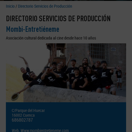
Inicio
/
Directorio Servicios de Producción
DIRECTORIO SERVICIOS DE PRODUCCIÓN
Mombi-Entretiéneme
Asociación cultural dedicada al cine desde hace 10 años
C/Parque del Huecar
16002 Cuenca
686802787
Web.
Www.mombientretieneme.com