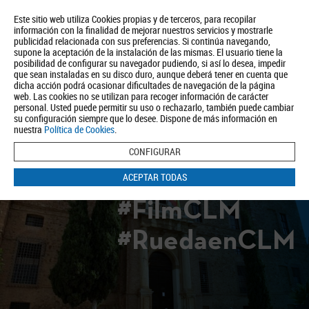
Este sitio web utiliza Cookies propias y de terceros, para recopilar
información con la finalidad de mejorar nuestros servicios y mostrarle
publicidad relacionada con sus preferencias. Si continúa navegando,
supone la aceptación de la instalación de las mismas. El usuario tiene la
posibilidad de configurar su navegador pudiendo, si así lo desea, impedir
que sean instaladas en su disco duro, aunque deberá tener en cuenta que
dicha acción podrá ocasionar dificultades de navegación de la página
Quiénes somos
Turismo
Política de Privacidad
Aviso Legal
web. Las cookies no se utilizan para recoger información de carácter
Política de Cookies
personal. Usted puede permitir su uso o rechazarlo, también puede cambiar
su configuración siempre que lo desee. Dispone de más información en
BUSCAR
nuestra
Política de Cookies
.
CONFIGURAR
ACEPTAR TODAS
#FilmCLM
#RuedaenCLM