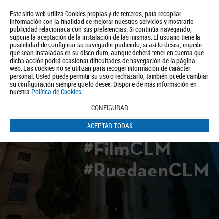
Este sitio web utiliza Cookies propias y de terceros, para recopilar
información con la finalidad de mejorar nuestros servicios y mostrarle
publicidad relacionada con sus preferencias. Si continúa navegando,
supone la aceptación de la instalación de las mismas. El usuario tiene la
posibilidad de configurar su navegador pudiendo, si así lo desea, impedir
que sean instaladas en su disco duro, aunque deberá tener en cuenta que
dicha acción podrá ocasionar dificultades de navegación de la página
Quiénes somos
Turismo
Política de Privacidad
Aviso Legal
web. Las cookies no se utilizan para recoger información de carácter
Política de Cookies
personal. Usted puede permitir su uso o rechazarlo, también puede cambiar
su configuración siempre que lo desee. Dispone de más información en
BUSCAR
nuestra
Política de Cookies
.
CONFIGURAR
ACEPTAR TODAS
#FilmCLM
#RuedaenCLM