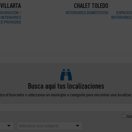
T TOLEDO
MOLINO DE ACEITE
 DOMÉSTICOS
ESPACIOS DE OCIO, CULTURA Y ESPECTÁCULOS /
EXTERIORE
INTERIORES DOMÉSTICOS / VIVIENDAS RURALES Y
CASTILLOS / / INTERIORES PRIVADOS
Busca aquí tus localizaciones
liza el buscador o selecciona un municipio o categoría para encontrar una localizac
Con
Selecciona una categoría