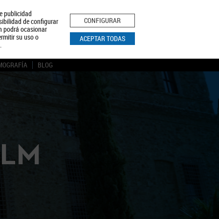
le publicidad
ica de Privacidad
Aviso Legal
Política de Cookies
CONFIGURAR
sibilidad de configurar
ón podrá ocasionar
BUSCAR
rmitir su uso o
ACEPTAR TODAS
.
MOGRAFÍA
BLOG
CLM