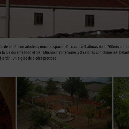
ts de jardín con árboles y mucho espacio . De casa en 3 alturas tiene 700mts con b
a la luz durante todo el día . Muchas habitaciones y 3 salones con chimenea. Delan
l jardín. Un algibe de piedra precioso.