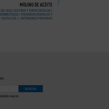
FINCA BUENAVISTA
CASA EN
S NO URBANOS / VIVIENDAS RURALES
EXTERIORES NO URBANOS / 
Y CASTILLOS
DOMÉSTICOS / VIVIENDAS RURALES Y
/ INTERIORE
ión.
BUSCAR
tenido exacto