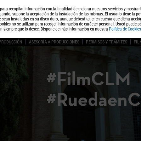
, para recopilar información con la finalidad de mejorar nuestros servicios y mostrar
Quiénes somos
Turismo
Polít
ando, supone la aceptación de la instalación de las mismas. El usuario tiene la po
ue sean instaladas en su disco duro, aunque deberá tener en cuenta que dicha acci
ookies no se utilizan para recoger información de carácter personal. Usted puede pe
ón siempre que lo desee. Dispone de más información en nuestra
Política de Cookies
 PRODUCCIÓN
ASESORÍA A PRODUCCIONES
PERMISOS Y TRÁMITES
FIL
#FilmCLM
#Ruedaen