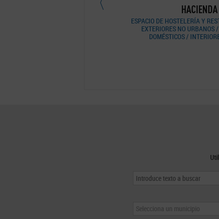
HACIENDA VILLARTA
CHALE
CIO DE HOSTELERÍA Y RESTAURACIÓN /
INTERIORES
XTERIORES NO URBANOS / INTERIORES
DOMÉSTICOS / INTERIORES PRIVADOS
Uti
Selecciona un municipio