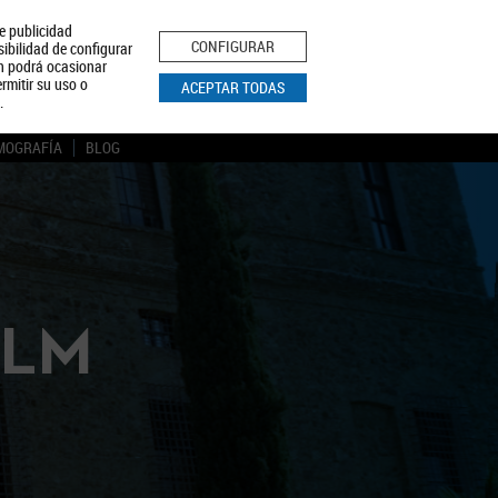
le publicidad
ica de Privacidad
Aviso Legal
Política de Cookies
CONFIGURAR
sibilidad de configurar
ón podrá ocasionar
BUSCAR
rmitir su uso o
ACEPTAR TODAS
.
MOGRAFÍA
BLOG
CLM