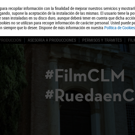
, para recopilar información con la finalidad de mejorar nuestros servicios y mostrar
Quiénes somos
Turismo
Polít
ando, supone la aceptación de la instalación de las mismas. El usuario tiene la po
ue sean instaladas en su disco duro, aunque deberá tener en cuenta que dicha acci
ookies no se utilizan para recoger información de carácter personal. Usted puede pe
ón siempre que lo desee. Dispone de más información en nuestra
Política de Cookies
 PRODUCCIÓN
ASESORÍA A PRODUCCIONES
PERMISOS Y TRÁMITES
FIL
#FilmCLM
#Ruedaen