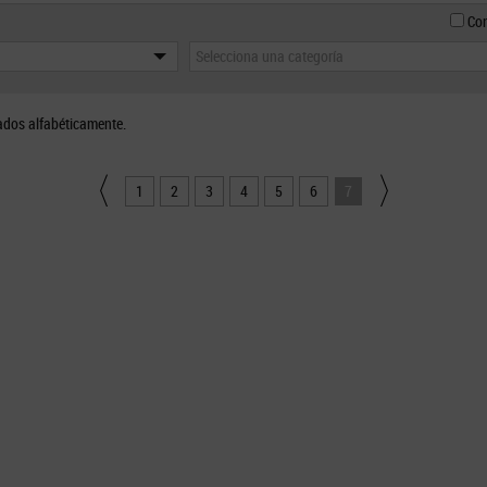
Con
Selecciona una categoría
ados alfabéticamente.
1
2
3
4
5
6
7