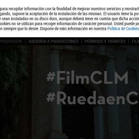
, para recopilar información con la finalidad de mejorar nuestros servicios y mostrar
Quiénes somos
Turismo
Polít
ando, supone la aceptación de la instalación de las mismas. El usuario tiene la po
ue sean instaladas en su disco duro, aunque deberá tener en cuenta que dicha acci
ookies no se utilizan para recoger información de carácter personal. Usted puede pe
ón siempre que lo desee. Dispone de más información en nuestra
Política de Cookies
 PRODUCCIÓN
ASESORÍA A PRODUCCIONES
PERMISOS Y TRÁMITES
FIL
#FilmCLM
#Ruedaen