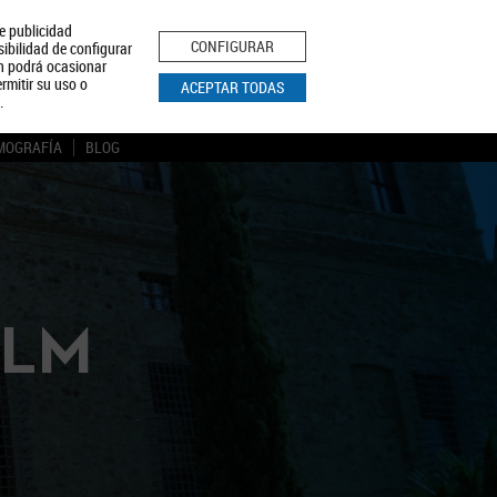
le publicidad
ica de Privacidad
Aviso Legal
Política de Cookies
CONFIGURAR
sibilidad de configurar
ón podrá ocasionar
BUSCAR
rmitir su uso o
ACEPTAR TODAS
.
MOGRAFÍA
BLOG
CLM