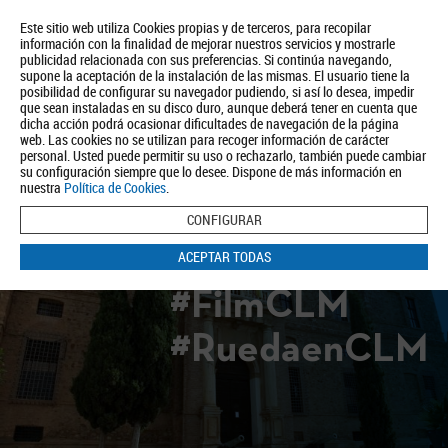
Este sitio web utiliza Cookies propias y de terceros, para recopilar
información con la finalidad de mejorar nuestros servicios y mostrarle
publicidad relacionada con sus preferencias. Si continúa navegando,
supone la aceptación de la instalación de las mismas. El usuario tiene la
posibilidad de configurar su navegador pudiendo, si así lo desea, impedir
que sean instaladas en su disco duro, aunque deberá tener en cuenta que
dicha acción podrá ocasionar dificultades de navegación de la página
Quiénes somos
Turismo
Política de Privacidad
Aviso Legal
web. Las cookies no se utilizan para recoger información de carácter
Política de Cookies
personal. Usted puede permitir su uso o rechazarlo, también puede cambiar
su configuración siempre que lo desee. Dispone de más información en
BUSCAR
nuestra
Política de Cookies
.
CONFIGURAR
ACEPTAR TODAS
#FilmCLM
#RuedaenCLM