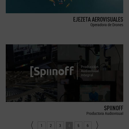
EJEZETA AEROVISUALES
Operadora de Drones
SPIINOFF
Productora Audiovisual
1
2
3
4
5
6