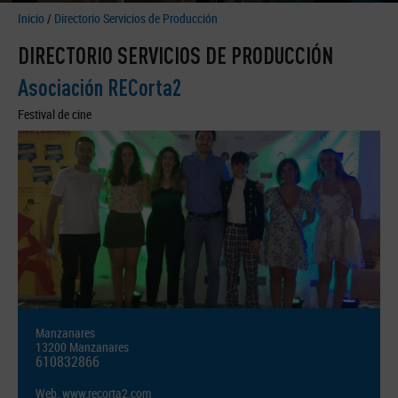
Inicio
/
Directorio Servicios de Producción
DIRECTORIO SERVICIOS DE PRODUCCIÓN
Asociación RECorta2
Festival de cine
Manzanares
13200 Manzanares
610832866
Web.
www.recorta2.com