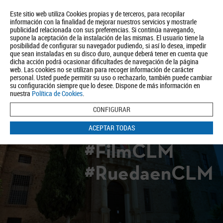
Este sitio web utiliza Cookies propias y de terceros, para recopilar
información con la finalidad de mejorar nuestros servicios y mostrarle
publicidad relacionada con sus preferencias. Si continúa navegando,
supone la aceptación de la instalación de las mismas. El usuario tiene la
posibilidad de configurar su navegador pudiendo, si así lo desea, impedir
que sean instaladas en su disco duro, aunque deberá tener en cuenta que
dicha acción podrá ocasionar dificultades de navegación de la página
Quiénes somos
Turismo
Política de Privacidad
Aviso Legal
web. Las cookies no se utilizan para recoger información de carácter
Política de Cookies
personal. Usted puede permitir su uso o rechazarlo, también puede cambiar
su configuración siempre que lo desee. Dispone de más información en
BUSCAR
nuestra
Política de Cookies
.
CONFIGURAR
ACEPTAR TODAS
#FilmCLM
#RuedaenCLM