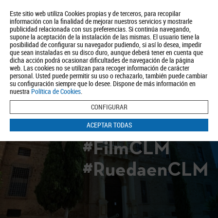
Este sitio web utiliza Cookies propias y de terceros, para recopilar
información con la finalidad de mejorar nuestros servicios y mostrarle
publicidad relacionada con sus preferencias. Si continúa navegando,
supone la aceptación de la instalación de las mismas. El usuario tiene la
posibilidad de configurar su navegador pudiendo, si así lo desea, impedir
que sean instaladas en su disco duro, aunque deberá tener en cuenta que
dicha acción podrá ocasionar dificultades de navegación de la página
Quiénes somos
Turismo
Política de Privacidad
Aviso Legal
web. Las cookies no se utilizan para recoger información de carácter
Política de Cookies
personal. Usted puede permitir su uso o rechazarlo, también puede cambiar
su configuración siempre que lo desee. Dispone de más información en
BUSCAR
nuestra
Política de Cookies
.
CONFIGURAR
ACEPTAR TODAS
#FilmCLM
#RuedaenCLM