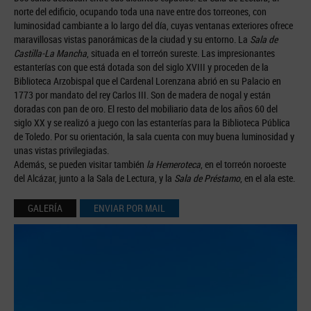
norte del edificio, ocupando toda una nave entre dos torreones, con
luminosidad cambiante a lo largo del día, cuyas ventanas exteriores ofrece
maravillosas vistas panorámicas de la ciudad y su entorno. La
Sala de
Castilla-La Mancha
, situada en el torreón sureste. Las impresionantes
estanterías con que está dotada son del siglo XVIII y proceden de la
Biblioteca Arzobispal que el Cardenal Lorenzana abrió en su Palacio en
1773 por mandato del rey Carlos III. Son de madera de nogal y están
doradas con pan de oro. El resto del mobiliario data de los años 60 del
siglo XX y se realizó a juego con las estanterías para la Biblioteca Pública
de Toledo. Por su orientación, la sala cuenta con muy buena luminosidad y
unas vistas privilegiadas.
Además, se pueden visitar también
la Hemeroteca
, en el torreón noroeste
del Alcázar, junto a la Sala de Lectura, y la
Sala de Préstamo
, en el ala este.
GALERÍA
ENVIAR POR MAIL