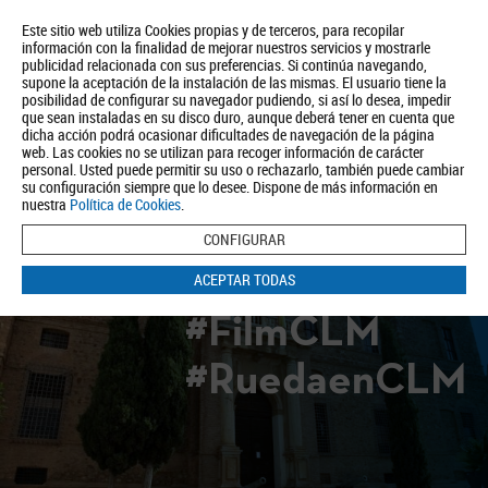
Este sitio web utiliza Cookies propias y de terceros, para recopilar
información con la finalidad de mejorar nuestros servicios y mostrarle
publicidad relacionada con sus preferencias. Si continúa navegando,
supone la aceptación de la instalación de las mismas. El usuario tiene la
posibilidad de configurar su navegador pudiendo, si así lo desea, impedir
que sean instaladas en su disco duro, aunque deberá tener en cuenta que
dicha acción podrá ocasionar dificultades de navegación de la página
Quiénes somos
Turismo
Política de Privacidad
Aviso Legal
web. Las cookies no se utilizan para recoger información de carácter
Política de Cookies
personal. Usted puede permitir su uso o rechazarlo, también puede cambiar
su configuración siempre que lo desee. Dispone de más información en
BUSCAR
nuestra
Política de Cookies
.
CONFIGURAR
ACEPTAR TODAS
#FilmCLM
#RuedaenCLM