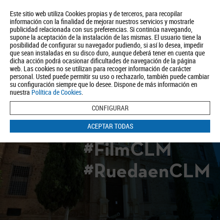
Este sitio web utiliza Cookies propias y de terceros, para recopilar
información con la finalidad de mejorar nuestros servicios y mostrarle
publicidad relacionada con sus preferencias. Si continúa navegando,
supone la aceptación de la instalación de las mismas. El usuario tiene la
posibilidad de configurar su navegador pudiendo, si así lo desea, impedir
que sean instaladas en su disco duro, aunque deberá tener en cuenta que
dicha acción podrá ocasionar dificultades de navegación de la página
Quiénes somos
Turismo
Política de Privacidad
Aviso Legal
web. Las cookies no se utilizan para recoger información de carácter
Política de Cookies
personal. Usted puede permitir su uso o rechazarlo, también puede cambiar
su configuración siempre que lo desee. Dispone de más información en
BUSCAR
nuestra
Política de Cookies
.
CONFIGURAR
ACEPTAR TODAS
#FilmCLM
#RuedaenCLM