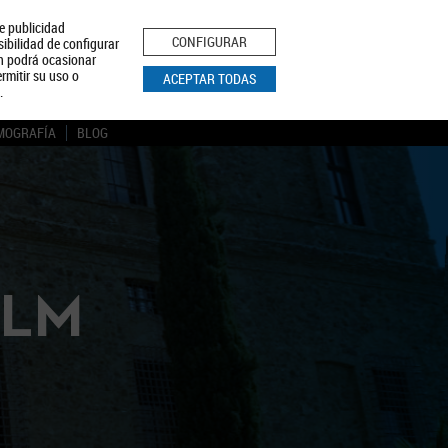
le publicidad
ica de Privacidad
Aviso Legal
Política de Cookies
CONFIGURAR
sibilidad de configurar
ón podrá ocasionar
BUSCAR
rmitir su uso o
ACEPTAR TODAS
.
MOGRAFÍA
BLOG
CLM