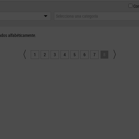
Con
Selecciona una categoría
ados alfabéticamente.
1
2
3
4
5
6
7
8