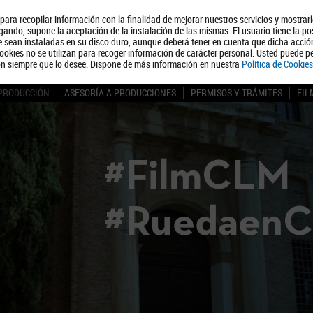
, para recopilar información con la finalidad de mejorar nuestros servicios y mostrar
Quiénes somos
Turismo
Polít
ando, supone la aceptación de la instalación de las mismas. El usuario tiene la po
ue sean instaladas en su disco duro, aunque deberá tener en cuenta que dicha acci
ookies no se utilizan para recoger información de carácter personal. Usted puede pe
ón siempre que lo desee. Dispone de más información en nuestra
Política de Cookies
 PRODUCCIÓN
ASESORÍA A PRODUCCIONES
PERMISOS Y TRÁMITES
FIL
#FilmCLM
#Ruedaen