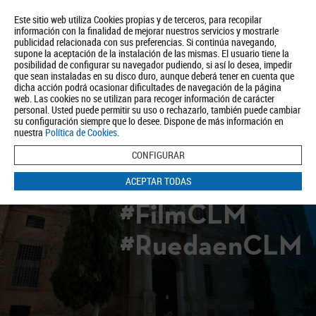
Este sitio web utiliza Cookies propias y de terceros, para recopilar
información con la finalidad de mejorar nuestros servicios y mostrarle
publicidad relacionada con sus preferencias. Si continúa navegando,
supone la aceptación de la instalación de las mismas. El usuario tiene la
posibilidad de configurar su navegador pudiendo, si así lo desea, impedir
que sean instaladas en su disco duro, aunque deberá tener en cuenta que
dicha acción podrá ocasionar dificultades de navegación de la página
Quiénes somos
Turismo
Política de Privacidad
Aviso Legal
web. Las cookies no se utilizan para recoger información de carácter
Política de Cookies
personal. Usted puede permitir su uso o rechazarlo, también puede cambiar
su configuración siempre que lo desee. Dispone de más información en
BUSCAR
nuestra
Política de Cookies
.
CONFIGURAR
ACEPTAR TODAS
#FilmCLM
#RuedaenCLM