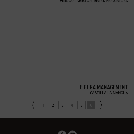
Filmación Aérea con Drones Profesionales
FIGURA MANAGEMENT
CASTILLA LA MANCHA
1
2
3
4
5
6