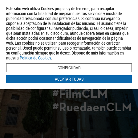
Este sitio web utiliza Cookies propias y de terceros, para recopilar
información con la finalidad de mejorar nuestros servicios y mostrarle
publicidad relacionada con sus preferencias. Si continúa navegando,
supone la aceptación de la instalación de las mismas. El usuario tiene la
posibilidad de configurar su navegador pudiendo, si así lo desea, impedir
que sean instaladas en su disco duro, aunque deberá tener en cuenta que
dicha acción podrá ocasionar dificultades de navegación de la página
Quiénes somos
Turismo
Política de Privacidad
Aviso Legal
web. Las cookies no se utilizan para recoger información de carácter
Política de Cookies
personal. Usted puede permitir su uso o rechazarlo, también puede cambiar
su configuración siempre que lo desee. Dispone de más información en
BUSCAR
nuestra
Política de Cookies
.
CONFIGURAR
ACEPTAR TODAS
#FilmCLM
#RuedaenCLM