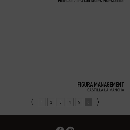
Filmación Aérea con Drones Profesionales
FIGURA MANAGEMENT
CASTILLA LA MANCHA
1
2
3
4
5
6