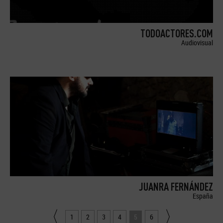
TODOACTORES.COM
Audiovisual
JUANRA FERNÁNDEZ
España
1
2
3
4
5
6