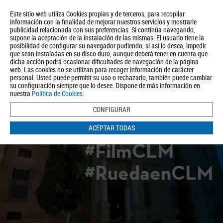
Este sitio web utiliza Cookies propias y de terceros, para recopilar
información con la finalidad de mejorar nuestros servicios y mostrarle
publicidad relacionada con sus preferencias. Si continúa navegando,
supone la aceptación de la instalación de las mismas. El usuario tiene la
posibilidad de configurar su navegador pudiendo, si así lo desea, impedir
que sean instaladas en su disco duro, aunque deberá tener en cuenta que
dicha acción podrá ocasionar dificultades de navegación de la página
Quiénes somos
Turismo
Política de Privacidad
Aviso Legal
web. Las cookies no se utilizan para recoger información de carácter
Política de Cookies
personal. Usted puede permitir su uso o rechazarlo, también puede cambiar
su configuración siempre que lo desee. Dispone de más información en
BUSCAR
nuestra
Política de Cookies
.
CONFIGURAR
ACEPTAR TODAS
#FilmCLM
#RuedaenCLM