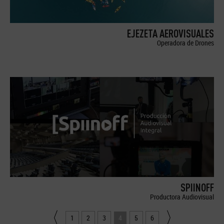
EJEZETA AEROVISUALES
Operadora de Drones
SPIINOFF
Productora Audiovisual
1
2
3
4
5
6