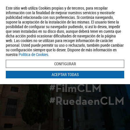
Este sitio web utiliza Cookies propias y de terceros, para recopilar
información con la finalidad de mejorar nuestros servicios y mostrarle
publicidad relacionada con sus preferencias. Si continúa navegando,
supone la aceptación de la instalación de las mismas. El usuario tiene la
posibilidad de configurar su navegador pudiendo, si así lo desea, impedir
que sean instaladas en su disco duro, aunque deberá tener en cuenta que
dicha acción podrá ocasionar dificultades de navegación de la página
Quiénes somos
Turismo
Política de Privacidad
Aviso Legal
web. Las cookies no se utilizan para recoger información de carácter
Política de Cookies
personal. Usted puede permitir su uso o rechazarlo, también puede cambiar
su configuración siempre que lo desee. Dispone de más información en
BUSCAR
nuestra
Política de Cookies
.
CONFIGURAR
ACEPTAR TODAS
#FilmCLM
#RuedaenCLM