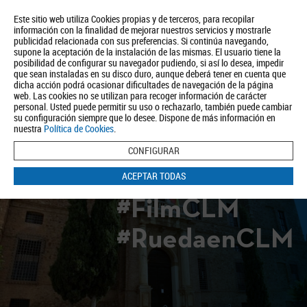
Este sitio web utiliza Cookies propias y de terceros, para recopilar
información con la finalidad de mejorar nuestros servicios y mostrarle
publicidad relacionada con sus preferencias. Si continúa navegando,
supone la aceptación de la instalación de las mismas. El usuario tiene la
posibilidad de configurar su navegador pudiendo, si así lo desea, impedir
que sean instaladas en su disco duro, aunque deberá tener en cuenta que
dicha acción podrá ocasionar dificultades de navegación de la página
Quiénes somos
Turismo
Política de Privacidad
Aviso Legal
web. Las cookies no se utilizan para recoger información de carácter
Política de Cookies
personal. Usted puede permitir su uso o rechazarlo, también puede cambiar
su configuración siempre que lo desee. Dispone de más información en
BUSCAR
nuestra
Política de Cookies
.
CONFIGURAR
ACEPTAR TODAS
#FilmCLM
#RuedaenCLM