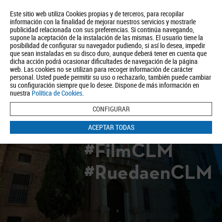
Este sitio web utiliza Cookies propias y de terceros, para recopilar
información con la finalidad de mejorar nuestros servicios y mostrarle
publicidad relacionada con sus preferencias. Si continúa navegando,
supone la aceptación de la instalación de las mismas. El usuario tiene la
posibilidad de configurar su navegador pudiendo, si así lo desea, impedir
que sean instaladas en su disco duro, aunque deberá tener en cuenta que
dicha acción podrá ocasionar dificultades de navegación de la página
Quiénes somos
Turismo
Política de Privacidad
Aviso Legal
web. Las cookies no se utilizan para recoger información de carácter
Política de Cookies
personal. Usted puede permitir su uso o rechazarlo, también puede cambiar
su configuración siempre que lo desee. Dispone de más información en
BUSCAR
nuestra
Política de Cookies
.
CONFIGURAR
ACEPTAR TODAS
#FilmCLM
#RuedaenCLM