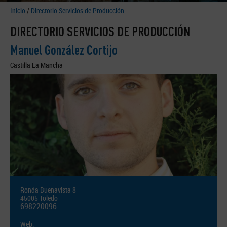
Inicio
/
Directorio Servicios de Producción
DIRECTORIO SERVICIOS DE PRODUCCIÓN
Manuel González Cortijo
Castilla La Mancha
Ronda Buenavista 8
45005 Toledo
698220096
Web.