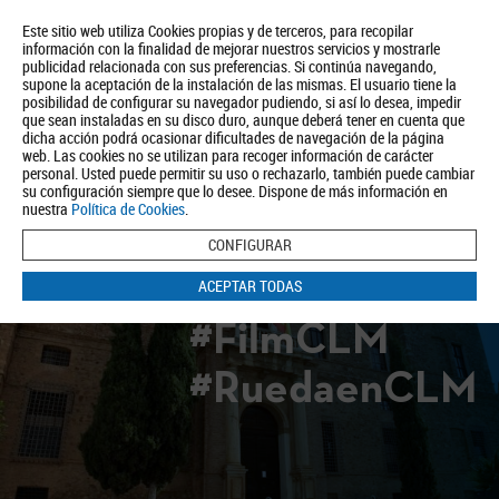
Este sitio web utiliza Cookies propias y de terceros, para recopilar
información con la finalidad de mejorar nuestros servicios y mostrarle
publicidad relacionada con sus preferencias. Si continúa navegando,
supone la aceptación de la instalación de las mismas. El usuario tiene la
posibilidad de configurar su navegador pudiendo, si así lo desea, impedir
que sean instaladas en su disco duro, aunque deberá tener en cuenta que
dicha acción podrá ocasionar dificultades de navegación de la página
Quiénes somos
Turismo
Política de Privacidad
Aviso Legal
web. Las cookies no se utilizan para recoger información de carácter
Política de Cookies
personal. Usted puede permitir su uso o rechazarlo, también puede cambiar
su configuración siempre que lo desee. Dispone de más información en
BUSCAR
nuestra
Política de Cookies
.
CONFIGURAR
ACEPTAR TODAS
#FilmCLM
#RuedaenCLM