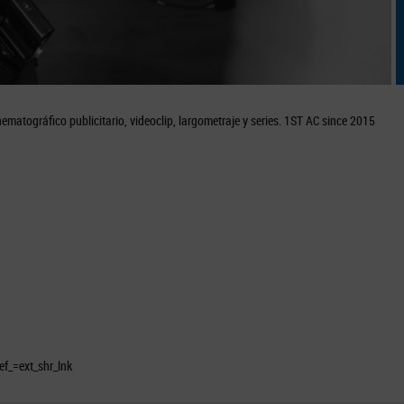
atográfico publicitario, videoclip, largometraje y series. 1ST AC since 2015
f_=ext_shr_lnk