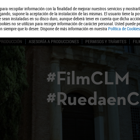
, para recopilar información con la finalidad de mejorar nuestros servicios y mostrar
Quiénes somos
Turismo
Polít
ando, supone la aceptación de la instalación de las mismas. El usuario tiene la po
ue sean instaladas en su disco duro, aunque deberá tener en cuenta que dicha acci
ookies no se utilizan para recoger información de carácter personal. Usted puede pe
ón siempre que lo desee. Dispone de más información en nuestra
Política de Cookies
 PRODUCCIÓN
ASESORÍA A PRODUCCIONES
PERMISOS Y TRÁMITES
FIL
#FilmCLM
#Ruedaen