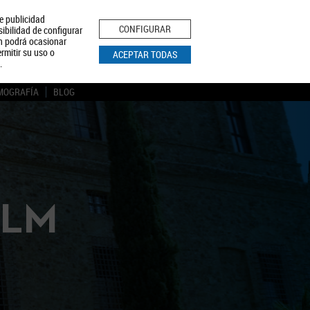
le publicidad
ica de Privacidad
Aviso Legal
Política de Cookies
CONFIGURAR
sibilidad de configurar
ón podrá ocasionar
BUSCAR
rmitir su uso o
ACEPTAR TODAS
.
MOGRAFÍA
BLOG
CLM