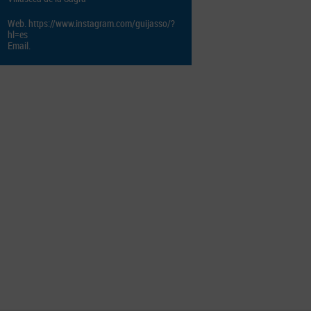
Web.
https://www.instagram.com/guijasso/?
hl=es
Email.