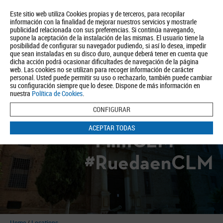
Este sitio web utiliza Cookies propias y de terceros, para recopilar
información con la finalidad de mejorar nuestros servicios y mostrarle
publicidad relacionada con sus preferencias. Si continúa navegando,
supone la aceptación de la instalación de las mismas. El usuario tiene la
posibilidad de configurar su navegador pudiendo, si así lo desea, impedir
que sean instaladas en su disco duro, aunque deberá tener en cuenta que
dicha acción podrá ocasionar dificultades de navegación de la página
About us
Tourism
Política de Privacidad
Aviso Legal
Política de Cookies
web. Las cookies no se utilizan para recoger información de carácter
personal. Usted puede permitir su uso o rechazarlo, también puede cambiar
BUSCAR
su configuración siempre que lo desee. Dispone de más información en
nuestra
Política de Cookies
.
CONFIGURAR
ACEPTAR TODAS
#FilmCLM
#RuedaenCLM
Home
/
Locations