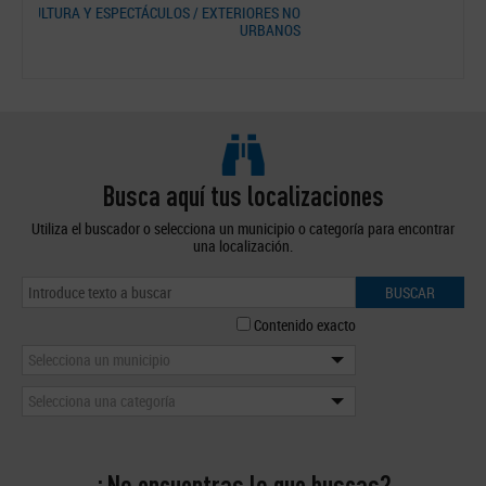
ES NO
EXTERIORES NO URBANOS
ANOS
Busca aquí tus localizaciones
Utiliza el buscador o selecciona un municipio o categoría para encontrar
una localización.
BUSCAR
Contenido exacto
Selecciona un municipio
Selecciona una categoría
¿No encuentras lo que buscas?