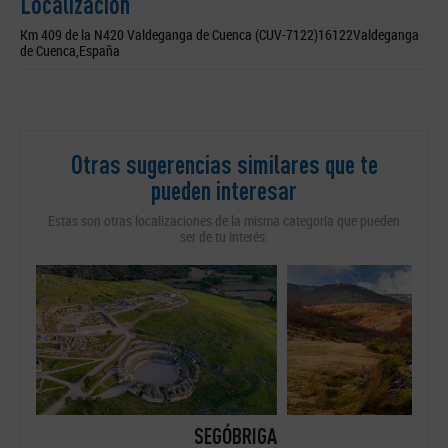
Localización
Km 409 de la N420 Valdeganga de Cuenca (CUV-7122)16122Valdeganga
de Cuenca,España
Otras sugerencias similares que te
pueden interesar
Estas son otras localizaciones de la misma categoría que pueden
ser de tu interés.
RIGA
HAYEDO TEJERA NEGRA