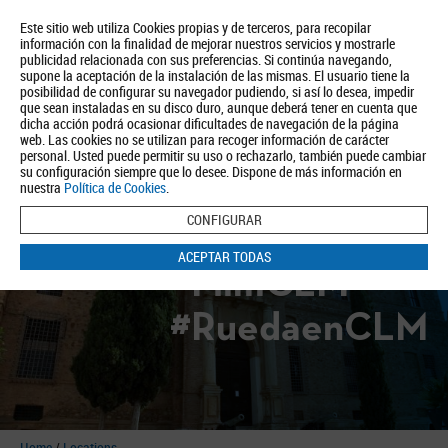
Este sitio web utiliza Cookies propias y de terceros, para recopilar
información con la finalidad de mejorar nuestros servicios y mostrarle
publicidad relacionada con sus preferencias. Si continúa navegando,
supone la aceptación de la instalación de las mismas. El usuario tiene la
posibilidad de configurar su navegador pudiendo, si así lo desea, impedir
que sean instaladas en su disco duro, aunque deberá tener en cuenta que
dicha acción podrá ocasionar dificultades de navegación de la página
About us
Tourism
Política de Privacidad
Aviso Legal
Política de Cookies
web. Las cookies no se utilizan para recoger información de carácter
personal. Usted puede permitir su uso o rechazarlo, también puede cambiar
BUSCAR
su configuración siempre que lo desee. Dispone de más información en
nuestra
Política de Cookies
.
CONFIGURAR
ACEPTAR TODAS
#FilmCLM
#RuedaenCLM
Home
/
Locations