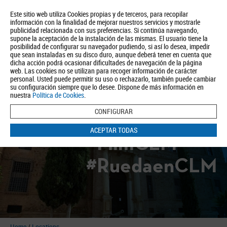
Este sitio web utiliza Cookies propias y de terceros, para recopilar
información con la finalidad de mejorar nuestros servicios y mostrarle
publicidad relacionada con sus preferencias. Si continúa navegando,
supone la aceptación de la instalación de las mismas. El usuario tiene la
posibilidad de configurar su navegador pudiendo, si así lo desea, impedir
que sean instaladas en su disco duro, aunque deberá tener en cuenta que
dicha acción podrá ocasionar dificultades de navegación de la página
About us
Tourism
Política de Privacidad
Aviso Legal
Política de Cookies
web. Las cookies no se utilizan para recoger información de carácter
personal. Usted puede permitir su uso o rechazarlo, también puede cambiar
BUSCAR
su configuración siempre que lo desee. Dispone de más información en
nuestra
Política de Cookies
.
CONFIGURAR
ACEPTAR TODAS
#FilmCLM
#RuedaenCLM
Home
/
Locations