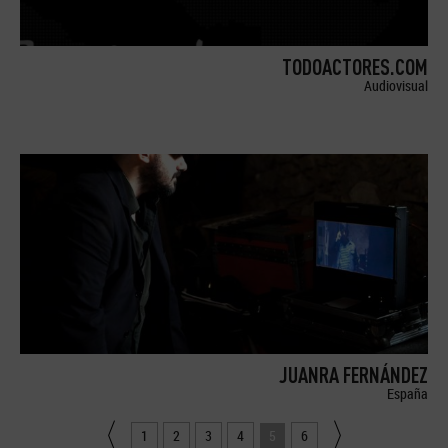
TODOACTORES.COM
Audiovisual
JUANRA FERNÁNDEZ
España
1
2
3
4
5
6