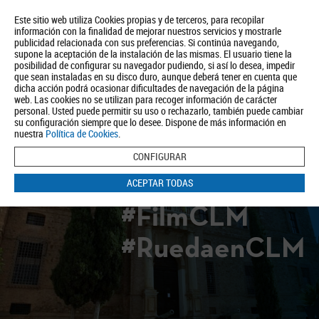
Este sitio web utiliza Cookies propias y de terceros, para recopilar
información con la finalidad de mejorar nuestros servicios y mostrarle
publicidad relacionada con sus preferencias. Si continúa navegando,
supone la aceptación de la instalación de las mismas. El usuario tiene la
posibilidad de configurar su navegador pudiendo, si así lo desea, impedir
que sean instaladas en su disco duro, aunque deberá tener en cuenta que
dicha acción podrá ocasionar dificultades de navegación de la página
Quiénes somos
Turismo
Política de Privacidad
Aviso Legal
web. Las cookies no se utilizan para recoger información de carácter
Política de Cookies
personal. Usted puede permitir su uso o rechazarlo, también puede cambiar
su configuración siempre que lo desee. Dispone de más información en
BUSCAR
nuestra
Política de Cookies
.
CONFIGURAR
ACEPTAR TODAS
#FilmCLM
#RuedaenCLM