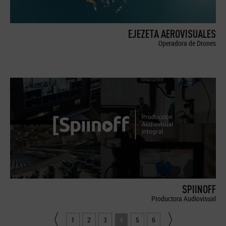
EJEZETA AEROVISUALES
Operadora de Drones
SPIINOFF
Productora Audiovisual
1
2
3
4
5
6