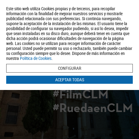
Este sitio web utiliza Cookies propias y de terceros, para recopilar
información con la finalidad de mejorar nuestros servicios y mostrarle
publicidad relacionada con sus preferencias. Si continúa navegando,
supone la aceptación de la instalación de las mismas. El usuario tiene la
posibilidad de configurar su navegador pudiendo, si así lo desea, impedir
que sean instaladas en su disco duro, aunque deberá tener en cuenta que
dicha acción podrá ocasionar dificultades de navegación de la página
Quiénes somos
Turismo
Política de Privacidad
Aviso Legal
web. Las cookies no se utilizan para recoger información de carácter
Política de Cookies
personal. Usted puede permitir su uso o rechazarlo, también puede cambiar
su configuración siempre que lo desee. Dispone de más información en
BUSCAR
nuestra
Política de Cookies
.
CONFIGURAR
ACEPTAR TODAS
#FilmCLM
#RuedaenCLM