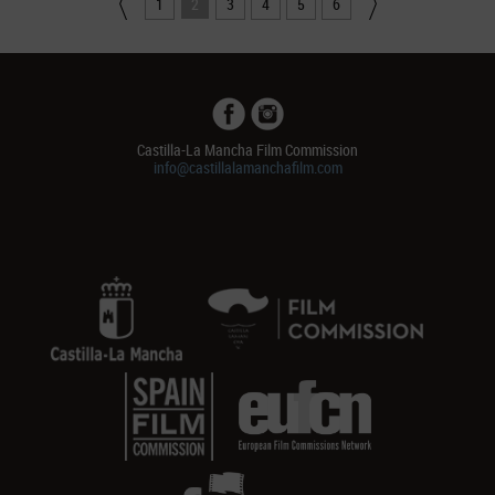
1
2
3
4
5
6
Castilla-La Mancha Film Commission
info@castillalamanchafilm.com