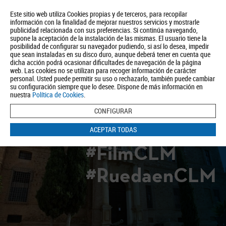
Este sitio web utiliza Cookies propias y de terceros, para recopilar
información con la finalidad de mejorar nuestros servicios y mostrarle
publicidad relacionada con sus preferencias. Si continúa navegando,
supone la aceptación de la instalación de las mismas. El usuario tiene la
posibilidad de configurar su navegador pudiendo, si así lo desea, impedir
que sean instaladas en su disco duro, aunque deberá tener en cuenta que
dicha acción podrá ocasionar dificultades de navegación de la página
Quiénes somos
Turismo
Política de Privacidad
Aviso Legal
web. Las cookies no se utilizan para recoger información de carácter
Política de Cookies
personal. Usted puede permitir su uso o rechazarlo, también puede cambiar
su configuración siempre que lo desee. Dispone de más información en
BUSCAR
nuestra
Política de Cookies
.
CONFIGURAR
ACEPTAR TODAS
#FilmCLM
#RuedaenCLM