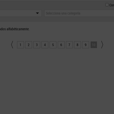
Con
Selecciona una categoría
ados alfabéticamente.
1
2
3
4
5
6
7
8
9
10