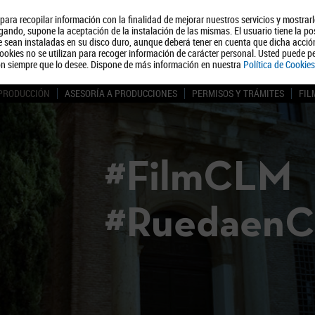
, para recopilar información con la finalidad de mejorar nuestros servicios y mostrar
Quiénes somos
Turismo
Polít
ando, supone la aceptación de la instalación de las mismas. El usuario tiene la po
ue sean instaladas en su disco duro, aunque deberá tener en cuenta que dicha acci
ookies no se utilizan para recoger información de carácter personal. Usted puede pe
ón siempre que lo desee. Dispone de más información en nuestra
Política de Cookies
 PRODUCCIÓN
ASESORÍA A PRODUCCIONES
PERMISOS Y TRÁMITES
FIL
#FilmCLM
#Ruedaen