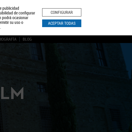
le publicidad
ica de Privacidad
Aviso Legal
Política de Cookies
CONFIGURAR
sibilidad de configurar
ón podrá ocasionar
BUSCAR
rmitir su uso o
ACEPTAR TODAS
.
MOGRAFÍA
BLOG
CLM