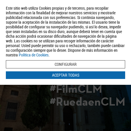
Este sitio web utiliza Cookies propias y de terceros, para recopilar
información con la finalidad de mejorar nuestros servicios y mostrarle
publicidad relacionada con sus preferencias. Si continúa navegando,
supone la aceptación de la instalación de las mismas. El usuario tiene la
posibilidad de configurar su navegador pudiendo, si así lo desea, impedir
que sean instaladas en su disco duro, aunque deberá tener en cuenta que
dicha acción podrá ocasionar dificultades de navegación de la página
Quiénes somos
Turismo
Política de Privacidad
Aviso Legal
web. Las cookies no se utilizan para recoger información de carácter
Política de Cookies
personal. Usted puede permitir su uso o rechazarlo, también puede cambiar
su configuración siempre que lo desee. Dispone de más información en
BUSCAR
nuestra
Política de Cookies
.
CONFIGURAR
ACEPTAR TODAS
#FilmCLM
#RuedaenCLM