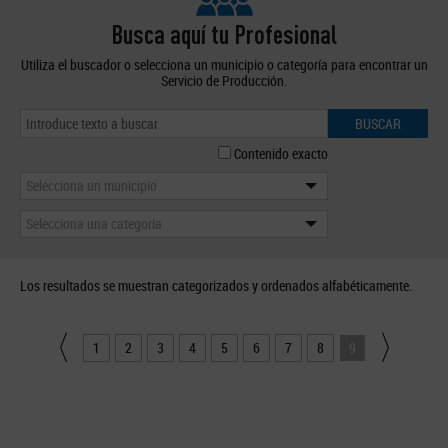
Busca aquí tu Profesional
Utiliza el buscador o selecciona un municipio o categoría para encontrar un
Servicio de Producción.
BUSCAR
Contenido exacto
Selecciona un municipio
Selecciona una categoría
Los resultados se muestran categorizados y ordenados alfabéticamente.
1
2
3
4
5
6
7
8
9