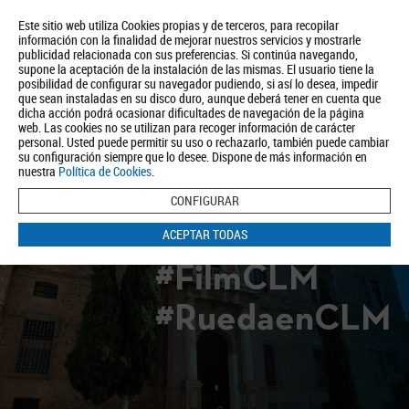
Este sitio web utiliza Cookies propias y de terceros, para recopilar
información con la finalidad de mejorar nuestros servicios y mostrarle
publicidad relacionada con sus preferencias. Si continúa navegando,
supone la aceptación de la instalación de las mismas. El usuario tiene la
posibilidad de configurar su navegador pudiendo, si así lo desea, impedir
que sean instaladas en su disco duro, aunque deberá tener en cuenta que
dicha acción podrá ocasionar dificultades de navegación de la página
Quiénes somos
Turismo
Política de Privacidad
Aviso Legal
web. Las cookies no se utilizan para recoger información de carácter
Política de Cookies
personal. Usted puede permitir su uso o rechazarlo, también puede cambiar
su configuración siempre que lo desee. Dispone de más información en
BUSCAR
nuestra
Política de Cookies
.
CONFIGURAR
ACEPTAR TODAS
#FilmCLM
#RuedaenCLM