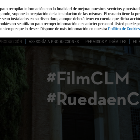
, para recopilar información con la finalidad de mejorar nuestros servicios y mostrar
Quiénes somos
Turismo
Polít
ando, supone la aceptación de la instalación de las mismas. El usuario tiene la po
ue sean instaladas en su disco duro, aunque deberá tener en cuenta que dicha acci
ookies no se utilizan para recoger información de carácter personal. Usted puede pe
ón siempre que lo desee. Dispone de más información en nuestra
Política de Cookies
 PRODUCCIÓN
ASESORÍA A PRODUCCIONES
PERMISOS Y TRÁMITES
FIL
#FilmCLM
#Ruedaen