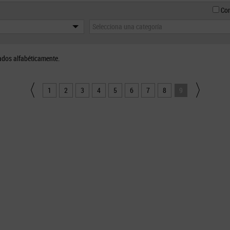
Con
Selecciona una categoría
ados alfabéticamente.
1
2
3
4
5
6
7
8
9