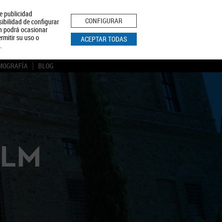
le publicidad
ica de Privacidad
Aviso Legal
Política de Cookies
CONFIGURAR
sibilidad de configurar
ón podrá ocasionar
BUSCAR
rmitir su uso o
ACEPTAR TODAS
.
MOGRAFÍA
BLOG
CLM