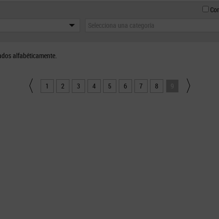
Con
Selecciona una categoría
ados alfabéticamente.
1
2
3
4
5
6
7
8
9