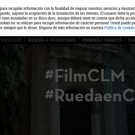
, para recopilar información con la finalidad de mejorar nuestros servicios y mostrar
Quiénes somos
Turismo
Polít
ando, supone la aceptación de la instalación de las mismas. El usuario tiene la po
ue sean instaladas en su disco duro, aunque deberá tener en cuenta que dicha acci
ookies no se utilizan para recoger información de carácter personal. Usted puede pe
ón siempre que lo desee. Dispone de más información en nuestra
Política de Cookies
 PRODUCCIÓN
ASESORÍA A PRODUCCIONES
PERMISOS Y TRÁMITES
FIL
#FilmCLM
#Ruedaen