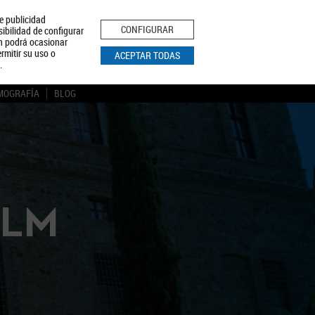
le publicidad
ica de Privacidad
Aviso Legal
Política de Cookies
CONFIGURAR
sibilidad de configurar
ón podrá ocasionar
BUSCAR
rmitir su uso o
ACEPTAR TODAS
.
MOGRAFÍA
BLOG
CLM