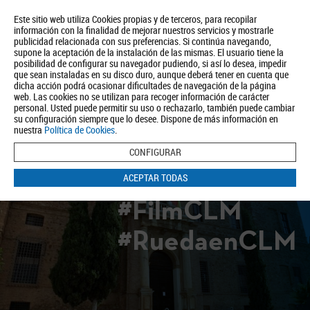
Este sitio web utiliza Cookies propias y de terceros, para recopilar
información con la finalidad de mejorar nuestros servicios y mostrarle
publicidad relacionada con sus preferencias. Si continúa navegando,
supone la aceptación de la instalación de las mismas. El usuario tiene la
posibilidad de configurar su navegador pudiendo, si así lo desea, impedir
que sean instaladas en su disco duro, aunque deberá tener en cuenta que
dicha acción podrá ocasionar dificultades de navegación de la página
Quiénes somos
Turismo
Política de Privacidad
Aviso Legal
web. Las cookies no se utilizan para recoger información de carácter
Política de Cookies
personal. Usted puede permitir su uso o rechazarlo, también puede cambiar
su configuración siempre que lo desee. Dispone de más información en
BUSCAR
nuestra
Política de Cookies
.
CONFIGURAR
ACEPTAR TODAS
#FilmCLM
#RuedaenCLM