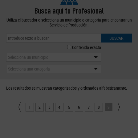
Busca aquí tu Profesional
Utiliza el buscador o selecciona un municipio o categoría para encontrar un
Servicio de Producción.
BUSCAR
Contenido exacto
Selecciona un municipio
Selecciona una categoría
Los resultados se muestran categorizados y ordenados alfabéticamente.
1
2
3
4
5
6
7
8
9