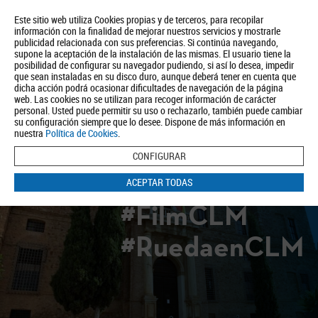
Este sitio web utiliza Cookies propias y de terceros, para recopilar
información con la finalidad de mejorar nuestros servicios y mostrarle
publicidad relacionada con sus preferencias. Si continúa navegando,
supone la aceptación de la instalación de las mismas. El usuario tiene la
posibilidad de configurar su navegador pudiendo, si así lo desea, impedir
que sean instaladas en su disco duro, aunque deberá tener en cuenta que
dicha acción podrá ocasionar dificultades de navegación de la página
Quiénes somos
Turismo
Política de Privacidad
Aviso Legal
web. Las cookies no se utilizan para recoger información de carácter
Política de Cookies
personal. Usted puede permitir su uso o rechazarlo, también puede cambiar
su configuración siempre que lo desee. Dispone de más información en
BUSCAR
nuestra
Política de Cookies
.
CONFIGURAR
ACEPTAR TODAS
#FilmCLM
#RuedaenCLM