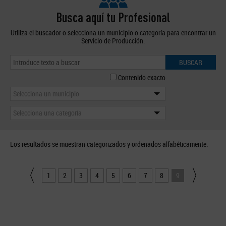
Busca aquí tu Profesional
Utiliza el buscador o selecciona un municipio o categoría para encontrar un
Servicio de Producción.
BUSCAR
Contenido exacto
Selecciona un municipio
Selecciona una categoría
Los resultados se muestran categorizados y ordenados alfabéticamente.
1
2
3
4
5
6
7
8
9