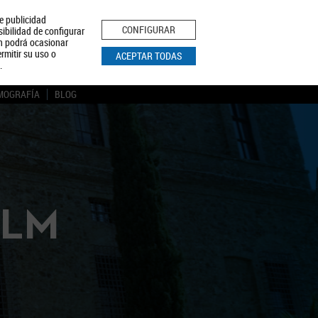
le publicidad
ica de Privacidad
Aviso Legal
Política de Cookies
CONFIGURAR
sibilidad de configurar
ón podrá ocasionar
BUSCAR
rmitir su uso o
ACEPTAR TODAS
.
MOGRAFÍA
BLOG
CLM