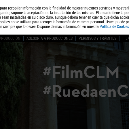
, para recopilar información con la finalidad de mejorar nuestros servicios y mostrar
Quiénes somos
Turismo
Polít
ando, supone la aceptación de la instalación de las mismas. El usuario tiene la po
ue sean instaladas en su disco duro, aunque deberá tener en cuenta que dicha acci
ookies no se utilizan para recoger información de carácter personal. Usted puede pe
ón siempre que lo desee. Dispone de más información en nuestra
Política de Cookies
 PRODUCCIÓN
ASESORÍA A PRODUCCIONES
PERMISOS Y TRÁMITES
FIL
#FilmCLM
#Ruedaen