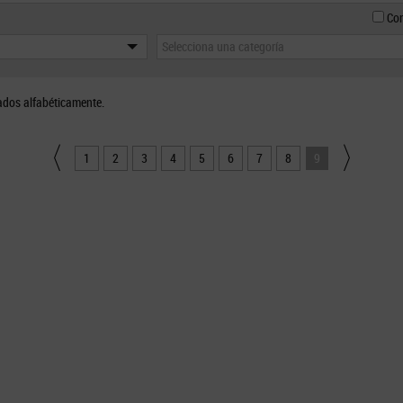
Con
Selecciona una categoría
ados alfabéticamente.
1
2
3
4
5
6
7
8
9