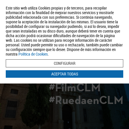
Este sitio web utiliza Cookies propias y de terceros, para recopilar
información con la finalidad de mejorar nuestros servicios y mostrarle
publicidad relacionada con sus preferencias. Si continúa navegando,
supone la aceptación de la instalación de las mismas. El usuario tiene la
posibilidad de configurar su navegador pudiendo, si así lo desea, impedir
que sean instaladas en su disco duro, aunque deberá tener en cuenta que
dicha acción podrá ocasionar dificultades de navegación de la página
Quiénes somos
Turismo
Política de Privacidad
Aviso Legal
web. Las cookies no se utilizan para recoger información de carácter
Política de Cookies
personal. Usted puede permitir su uso o rechazarlo, también puede cambiar
su configuración siempre que lo desee. Dispone de más información en
BUSCAR
nuestra
Política de Cookies
.
CONFIGURAR
ACEPTAR TODAS
#FilmCLM
#RuedaenCLM