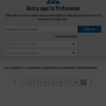
Busca aquí tu Profesional
Utiliza el buscador o selecciona un municipio o categoría para encontrar un
Servicio de Producción.
BUSCAR
Contenido exacto
Selecciona un municipio
Selecciona una categoría
Los resultados se muestran categorizados y ordenados alfabéticamente.
1
2
3
4
5
6
7
8
9